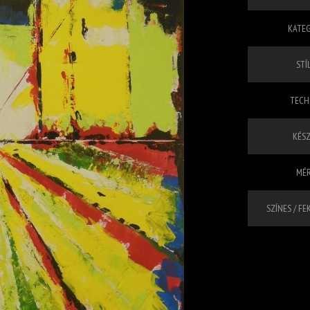
KATEG
STÍL
TECHN
KÉSZ
MÉR
SZÍNES / FE