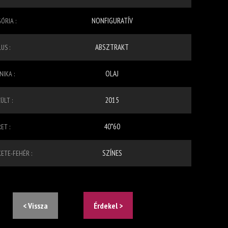
NONFIGURATÍV
ÓRIA :
ABSZTRAKT
US :
OLAJ
IKA :
2015
ÜLT :
40*60
ET :
SZÍNES
KETE-FEHÉR :
< Vissza
Érdekel >