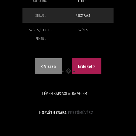
KATEGÓRIA :
ÉPÜLET
STÍLUS :
ABSZTRAKT
SZÍNES / FEKETE-
SZÍNES
FEHÉR :
< Vissza
Érdekel >
LÉPJEN KAPCSOLATBA VELEM!
HORVÁTH CSABA
FESTŐMŰVÉSZ