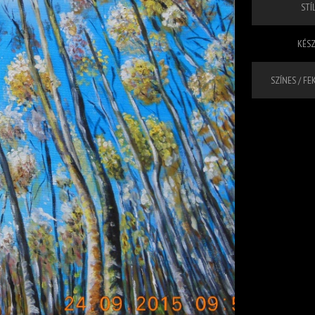
STÍL
KÉSZ
SZÍNES / FE