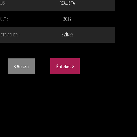
REALISTA
US :
2012
ÜLT :
SZÍNES
KETE-FEHÉR :
< Vissza
Érdekel >