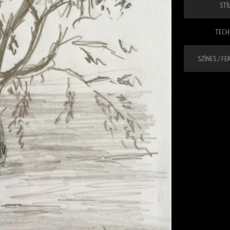
STÍL
TECHN
SZÍNES / FE