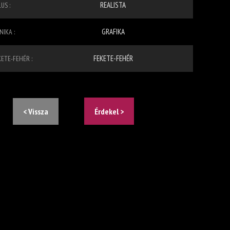
REALISTA
US :
GRAFIKA
IKA :
FEKETE-FEHÉR
KETE-FEHÉR :
< Vissza
Érdekel >